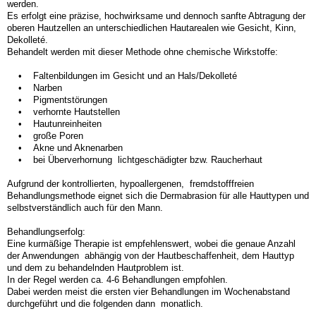
werden.
Es erfolgt eine präzise, hochwirksame und dennoch sanfte Abtragung der
oberen Hautzellen an unterschiedlichen Hautarealen wie Gesicht, Kinn,
Dekolleté.
Behandelt werden mit dieser Methode ohne chemische Wirkstoffe:
• Faltenbildungen im Gesicht und an Hals/Dekolleté
• Narben
• Pigmentstörungen
• verhornte Hautstellen
• Hautunreinheiten
• große Poren
• Akne und Aknenarben
• bei Überverhornung lichtgeschädigter bzw. Raucherhaut
Aufgrund der kontrollierten, hypoallergenen, fremdstofffreien
Behandlungsmethode eignet sich die Dermabrasion für alle Hauttypen und
selbstverständlich auch für den Mann.
Behandlungserfolg:
Eine kurmäßige Therapie ist empfehlenswert, wobei die genaue Anzahl
der Anwendungen abhängig von der Hautbeschaffenheit, dem Hauttyp
und dem zu behandelnden Hautproblem ist.
In der Regel werden ca. 4-6 Behandlungen empfohlen.
Dabei werden meist die ersten vier Behandlungen im Wochenabstand
durchgeführt und die folgenden dann monatlich.